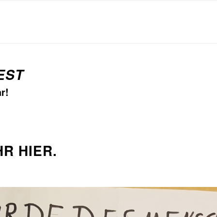
EST
r!
HR HIER.